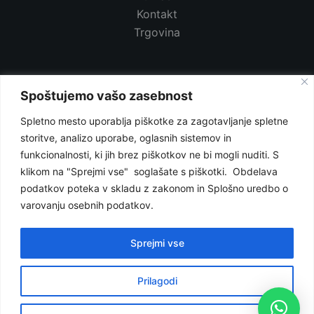
Kontakt
Trgovina
POGOJI
Spoštujemo vašo zasebnost
Politika zasebnosti
Spletno mesto uporablja piškotke za zagotavljanje spletne
Splošni pogoji
storitve, analizo uporabe, oglasnih sistemov in
funkcionalnosti, ki jih brez piškotkov ne bi mogli nuditi. S
Moja košarica
klikom na "Sprejmi vse" soglašate s piškotki. Obdelava
podatkov poteka v skladu z zakonom in Splošno uredbo o
varovanju osebnih podatkov.
VEČ INFORMACIJ
Vse cene so v eur in vključujejo 22% DDV,
Sprejmi vse
pridružujemo si pravico do spremembe cen.
Prilagodi